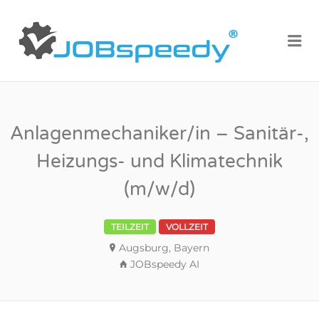
JOBSPEE
Me
DE
Anlagenmechaniker/in – Sanitär-,
Heizungs- und Klimatechnik
(m/w/d)
TEILZEIT
VOLLZEIT
Augsburg, Bayern
JOBspeedy AI