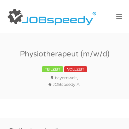
JOBSPEE
Me
DE
Physiotherapeut (m/w/d)
TEILZEIT
VOLLZEIT
bayernweit,
JOBspeedy AI